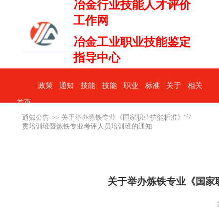
冶金行业技能人才评价
工作网
冶金工业职业技能鉴定
指导中心
政策
通知
技能
技能
职业
标准
关于
相关
首页
通知公告
>>
关于举办炼铁专业《国家职业技能标准》宣
文件
公告
评价
竞赛
培训
教材
我们
下载
贯培训班暨炼铁专业考评人员培训班的通知
关于举办炼铁专业《国家